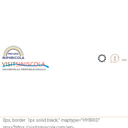
Hiking - S'ena 'e Talisi (Mont'Albo)
Una bella escursione nel Mont'Albo, di 7 km, di difficoltà E, ad
un'altitudine intorno ai 1000 m.
E' meglio farla lasciando una macchina di staffetta al punto di
arrivo (località S'adde), in modo da evitare un tratto di asfalto
per ritornare al punto di partenza.
Da Siniscola si esce verso la SP3 in direzione Lodè. Una
volta arrivati in cima dopo circa 8 km., si svolta a Sant'Anna a
sinistra in direzione Guzzurra-Lula proseguendo per altri 5
km. circa, fino ad arrivare alla Locanda Ammentos in territorio
di Lodè.
Una volta parcheggiata la macchina, si inizia a salire su un
sentiero ben segnalato dal CAI (Club Alpino Italiano).
[map style="width: auto; height:400px; margin:20px 0px 20px
0px; border: 1px solid black;" maptype="HYBRID"
gpx="https://visitsiniscola.com/wp-