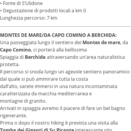
• Fonte di S’Ulidone
• Degustazione di prodotti locali a km 0
Lunghezza percorso: 7 km
MONTES DE MARE/DA CAPO COMINO A BERCHIDA:
Una passeggiata lungo il sentiero dei
Montes de mare
, da
Capo Comino
, ci porterà alla bellissima
Spiaggia di
Berchida
attraversando un’area naturalistica
protetta.
Il percorso si snoda lungo un agevole sentiero panoramico
dal quale si può ammirare tutta la costa
dall’alto, sarete immersi in una natura incontaminata
caratterizzata da macchia mediterranea e
montagne di granito.
Arrivati in spiaggia avremo il piacere di fare un bel bagno
rigenerante.
Prima o dopo il nostro hiking è prevista una visita alla
Tomba dei Giganti di Su Picante
interessante sito